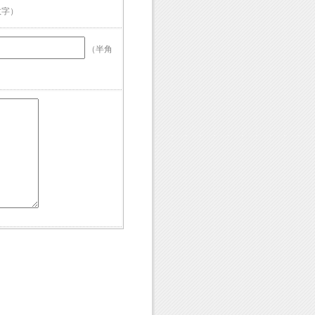
数字）
（半角
」