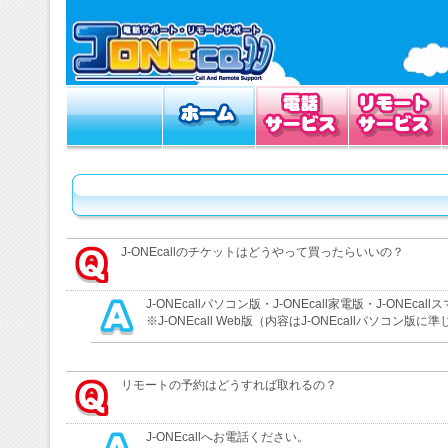
J-ONEcallのチケットはどうやって買ったらいいの？
J-ONEcallパソコン版・J-ONEcall家電版・J-O
※J-ONEcall Web版（内容はJ-ONEcallパソ
リモートの予約はどうすれば取れるの？
J-ONEcallへお電話ください。